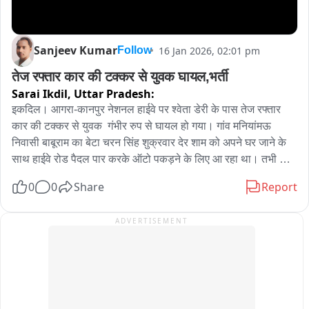
Sanjeev Kumar
16 Jan 2026, 02:01 pm
Follow
तेज रफ्तार कार की टक्कर से युवक घायल,भर्ती
Sarai Ikdil,
Uttar Pradesh:
इकदिल। आगरा-कानपुर नेशनल हाईवे पर श्वेता डेरी के पास तेज रफ्तार 
कार की टक्कर से युवक  गंभीर रुप से घायल हो गया। गांव मनियांमऊ 
निवासी बाबूराम का बेटा चरन सिंह शुक्रवार देर शाम को अपने घर जाने के 
साथ हाईवे रोड पैदल पार करके ऑटो पकड़ने के लिए आ रहा था। तभी 
इटावा के तरफ से आ रही तेज रफ्तार कार उसे टक्कर मार चली गई। 
0
0
Share
Report
राहगीरों की सूचना पर पहुंची पुलिस ने सड़क पर घायल अवस्था मे लहूलुहान 
पड़े युवक को जिला अस्पताल भिजवाया।
ADVERTISEMENT