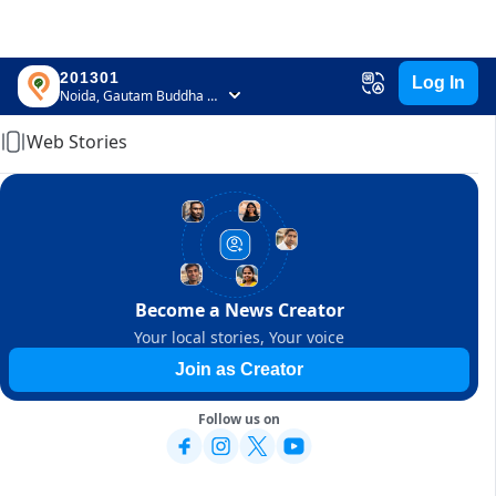
201301
Log In
Home
Noida, Gautam Buddha Nagar, Uttar Pradesh
Web Stories
Become a News Creator
Your local stories, Your voice
Join as Creator
Follow us on