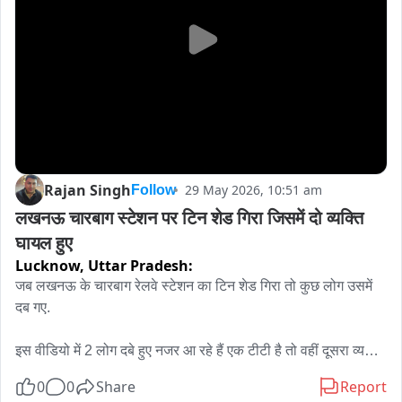
जमीनी कारोबारी का संगठित गिरोह सक्रिय है। ग्रामीणों ने आरोप लगाया 
कि इसी तरह एक गिरोह ने सलेमपुर पतौरा में करीब 9 बिस्वा जमीन को 
हथियाने की प्रक्रिया शुरू की। रातों रात जमीन पर बॉउंड्री वाल बनानी 
शुरू कर दी। जब सुबह ग्रामीणों को जानकारी हुई तो ग्रामीणों ने वार्ड के 
उपविजेता प्रतिनिधि बबली गौतम के नेतृत्व में विरोध शुरू कर दिया। पुलिस 
ने भी काम रुकवा दिया। मामले की प्रशासनिक  जांच पड़ताल व अवैध कब्जे 
को रोकने को लेकर ग्रामीणों ने सोमवार को काकोरी मोड़ के पास उपविजेता 
प्रतिनिधि बबली गौतम के नेतृत्व में विरोध प्रदर्शन किया ।ग्रामीणों ने ज्ञापन 
एसडीएम सदर को प्रेषित किया ।मामले में एसडीएम सदर मनोज सिंह ने 
Rajan Singh
29 May 2026, 10:51 am
Follow
बताया कि  जाँच पड़ताल के लिए जांच टीम गठित की गई। जांच रिपोर्ट आने 
लखनऊ चारबाग स्टेशन पर टिन शेड गिरा जिसमें दो व्यक्ति 
के बाद दोषी राजस्वकर्मियों पर कार्रवाई की जाएगी।
घायल हुए
Lucknow,
Uttar Pradesh:
जब लखनऊ के चारबाग रेलवे स्टेशन का टिन शेड गिरा तो कुछ लोग उसमें 
दब गए. 

इस वीडियो में 2 लोग दबे हुए नजर आ रहे हैं एक टीटी है तो वहीं दूसरा व्यक्ति 
आम नागरिक दोनों लोगों को अस्पताल भेजा गया,जहाँ दोनों व्यक्ति के पैर में 
0
0
Share
Report
चोट आई है टिन शेड गिरने की वजह  आंधी तूफान बताया जा  रहा हैं