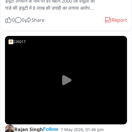
ड्यूटी लगवाने के नाम पर हर महीने 2000 कि वसूली की

गार्ड की ड्यूटी में 8 लाख की उगाही का लगाया आरोप

पुलिस विभाग को काले अंग्रेज चला रहे हैं- सुनील कुमार शुक्ला

0
0
Share
Report
CM योगी से पूरे मामले को लेकर न्याय की लगाई गुहा

#UPPolice #IPS #Police #CMYogi #Lucknow #Corruption
226017
Rajan Singh
7 May 2026, 01:46 pm
Follow