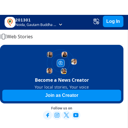
201301
Log In
Home
Noida, Gautam Buddha Nagar, Uttar Pradesh
Web Stories
Become a News Creator
Your local stories, Your voice
Join as Creator
Follow us on