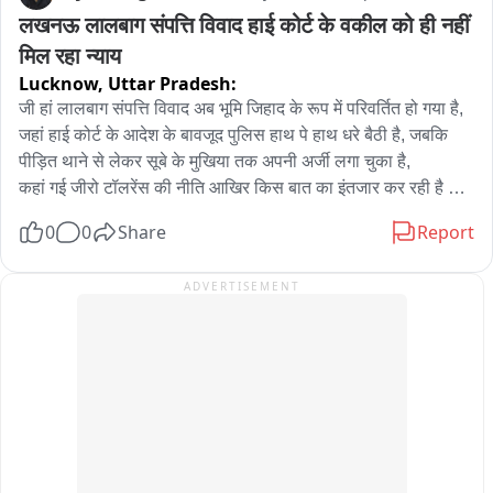
लखनऊ लालबाग संपत्ति विवाद हाई कोर्ट के वकील को ही नहीं 
मिल रहा न्याय
Lucknow,
Uttar Pradesh:
जी हां लालबाग संपत्ति विवाद अब भूमि जिहाद के रूप में परिवर्तित हो गया है,

जहां हाई कोर्ट के आदेश के बावजूद पुलिस हाथ पे हाथ धरे बैठी है, जबकि 
पीड़ित थाने से लेकर सूबे के मुखिया तक अपनी अर्जी लगा चुका है,

कहां गई जीरो टॉलरेंस की नीति आखिर किस बात का इंतजार कर रही है बाबा 
की पुलिस,अब जब पीड़ित को यहां तक कह दिया गया कि मैं लखनऊ का 
0
0
Share
Report
अतीक चकिया हूं ,बोलोगे तो हम जान की माफी नहीं देंगे क्या यह बात पुलिस 
नहीं सुन पा रही है, आखिर पुलिस उसको इतनी छूट किसके इशारे पर दे रही 
ADVERTISEMENT
है, जिसने राष्ट्र विरोधी कामों में लिप्त लोगों को शरण तक दे रखी हो जो कि 
जग जाहिर है वो बात अलग है कि पुलिस इसे न देखने का नाटक करे।

मामला बिल्कुल सरकार के नाक के नीचे का है जोकि लोकभवन से मात्र चंद्र 
कदमों की दूरी पर स्थित स्व. शिव नारायण मेहरोत्रा का मकान संख्या 
126/14 है जिसको इन्होंने अपने पुत्र फूलचंद मेहरोत्रा एवं दोनों पौत्र 
अतुल मेहरोत्रा और मनीष मेहरोत्रा को 3 बराबर भागों अर्थात सभी को 1/3 
भाग का मालिक बना दिया था,समय बीतने के साथ साथ फूलचंद मेहरोत्रा 
की मृत्यु हो गई और उपरोक्त मकान का तीसरा हिस्सा पत्नी निर्मल मेहरोत्रा 