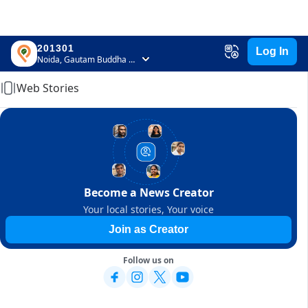
201301
Log In
Home
Noida, Gautam Buddha Nagar, Uttar Pradesh
Web Stories
Become a News Creator
Your local stories, Your voice
Join as Creator
Follow us on