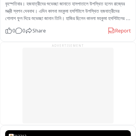
বৃহস্পতিবার। হজযাত্রীদের শুভেচ্ছা জানাতে হাসপাতালে উপস্থিত হলেন রাজ্যের 
মন্ত্রী স্বপন দেবনাথ। এদিন কালনা মহকুমা হসপিটালে উপস্থিত হজযাত্রীদের 
গোলাপ ফুল দিয়ে শুভেচ্ছা জানান তিনি। হাজির ছিলেন কানলা মহকুমা হসপিটালের 
সুপার চন্দ্রশেখর মাইতি, অ্যাসিস্ট্যান্ট সুপার গৌতম বিশ্বাস সহ বিভিন্ন হজযাত্রীরা। 
0
0
Share
Report
জানা গিয়েছে মহকুমায় ১৮ জন এবছর হজ যাত্রায় অংশগ্রহণ করবেন। হসপিটালে 
তরফে তাদের টীকা করণ ও করানো হয় এ দিন বৃহস্পতিবার।
ADVERTISEMENT