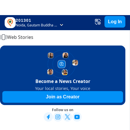
201301
Log In
Home
Noida, Gautam Buddha Nagar, Uttar Pradesh
Web Stories
Become a News Creator
Your local stories, Your voice
Join as Creator
Follow us on