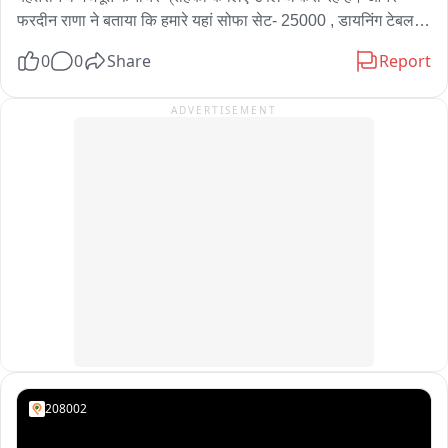
फरदीन राणा ने बताया कि हमारे यहां सोफा सेट- 25000 , डायनिंग टेबल- 
22 हजार , बेड- 25000, झूला- 22000 , डिस्काउंट के साथ मिप रहे हैं। 
0
0
Share
Report
देर न करते हुए दीवाली के खास मौके पर अपने घरों में यह फर्नीचर ले जाए 
और ऑफर का लाभ उठाएं।
ADVERTISEMENT
208002