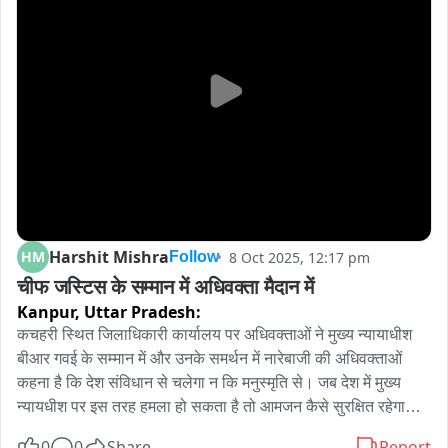
Harshit Mishra
HM
8 Oct 2025, 12:17 pm
Follow
चीफ जस्टिस के सम्मान में अधिवक्ता मैदान में
Kanpur,
Uttar Pradesh:
कचहरी स्थित जिलाधिकारी कार्यालय पर अधिवक्ताओं ने मुख्य न्यायाधीश 
बीआर गवई के सम्मान में और उनके समर्थन में नारेबाजी की अधिवक्ताओं 
कहना है कि देश संविधान से चलेगा न कि मनुस्मृति से। जब देश में मुख्य 
न्यायधीश पर इस तरह हमला हो सकता है तो आमजन कैसे सुरक्षित रहेगा। 
जब तक दोषी को कड़ी से कड़ी सजा नही हो जाती है। हम चुप नही बैठेंगे। 
0
0
Share
Report