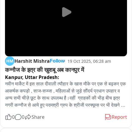
Harshit Mishra
HM
19 Oct 2025, 06:28 am
Follow
कन्नौज के इत्र की खुशबू अब कानपुर में
Kanpur,
Uttar Pradesh:
नवीन मार्केट में इस साल दीवाली त्यौहार के खास मौके पर एक से बढ़कर एक 
आकर्षक कपड़ो , साज-सज्जा , महिलाओं से जुड़े सौंदर्य प्रधान उपहार व 
अन्य सभी चीज़े छूट के साथ उपलब्ध है।वहीं  ग्राहकों की भीड़ बीच इत्र 
नगरी कन्नौज से आये हुए पदमश्री ग्रुप के श्रीजी परफ्यूम्स पर भी देखने को 
मिल रही है। ऑनर अश्वनी गुप्ता ने बताया कि हमारे यहाँ अलग- अलग 
0
0
Share
Report
गुणवत्ता वाले इत्र, गुलाबजल, कार- परफ्यूम्स, रूम फ्रेशनर व अन्य सभी 
तरह के परफ्यूम्स बजट के दाम पर मिलते हैं। इस त्यौहार के सीजन पर देरी न 