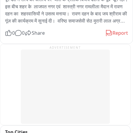
इस बीच शहर के  लाजपत नगर एवं  शास्त्री नगर रामलीला मैदान में रावण 
दहन का  शहरवासियों ने उसत्व मनाया।  रावण दहन के बाद जय श्रीराम की 
गूंज की कार्यक्रम में सुनाई दी।  वरिष्ठ समाजसेवी सेठ मुरारी लाल अग्रवाल 
ने दोनों जगह कमेटी सदस्यों के साथ विशेष अतिथि के रूप में पहुँचकर प्रभु 
0
0
Share
Report
श्री राम का आशीर्वाद प्राप्त किया। उपस्थित सभी आयोजकों व 
शहरवासियों ने उनका भव्य स्वागत कर आने के लिए धन्यवाद दिया। बाबू के 
ADVERTISEMENT
साथ ही सपा विधायक अमिताभ बाजपेयी भी एक कार्यक्रम में उनके साथ 
दिखे।
Top Cities