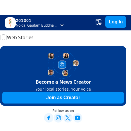
201301
Log In
Home
Noida, Gautam Buddha Nagar, Uttar Pradesh
Web Stories
Become a News Creator
Your local stories, Your voice
Join as Creator
Follow us on