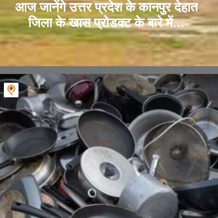
आज जानेंगे उत्तर प्रदेश के कानपुर देहात
जिला के खास प्रोडक्ट के बारे में...