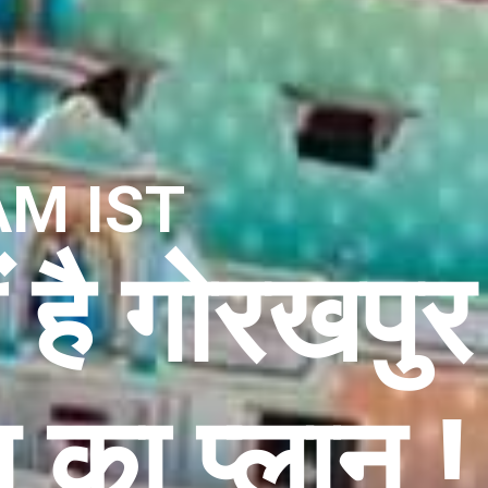
AM IST
ं है गोरखपुर
न का प्लान !