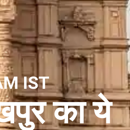
AM IST
खपुर का ये