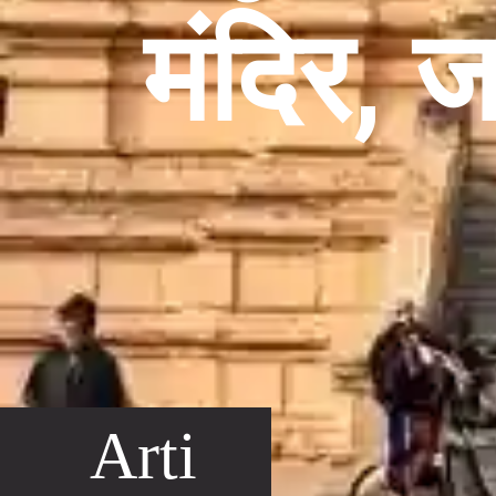
मंदिर, जह
Arti