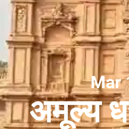
Mar 
अमूल्य ध