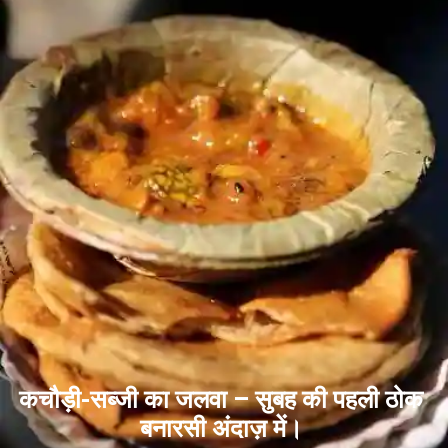
कचौड़ी-सब्जी का जलवा – सुबह की पहली ठोक
बनारसी अंदाज़ में।