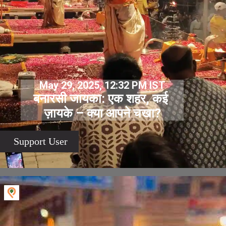
May 29, 2025, 12:32 PM IST
बनारसी जायका: एक शहर, कई
ज़ायके – क्या आपने चखा?
Support User