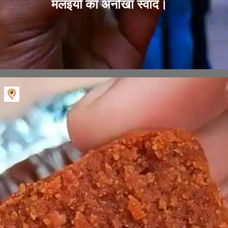
मलइयो का अनोखा स्वाद।