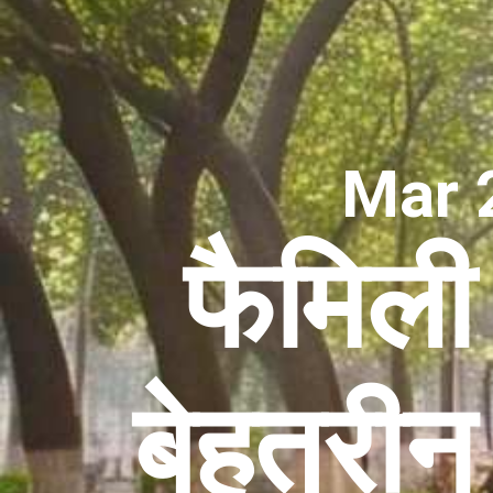
Mar 
फैमिली 
बेहतरीन 