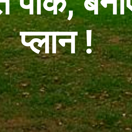
 पार्क, बना
प्लान !