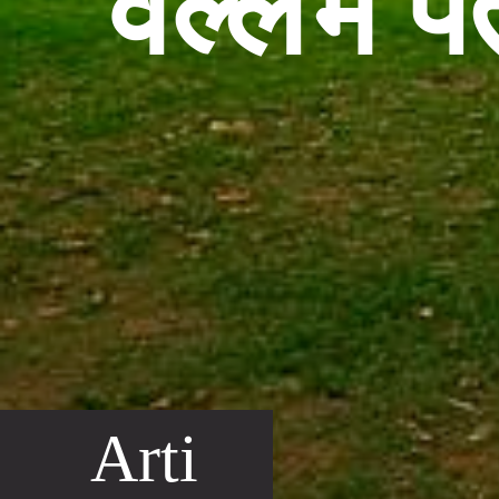
वल्लभ पंत
Arti