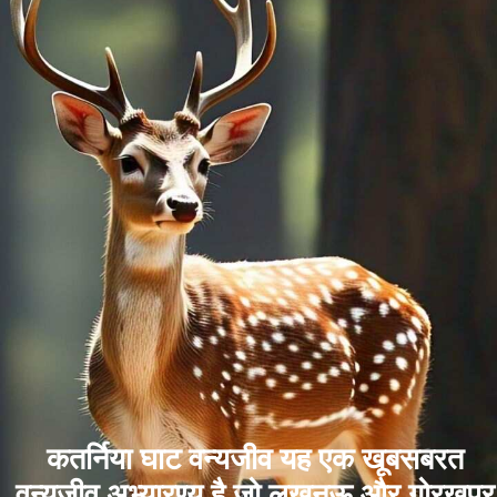
कतर्निया घाट वन्यजीव यह एक खूबसबरत
वन्यजीव अभ्यारण्य है जो लखनऊ और गोरखपुर