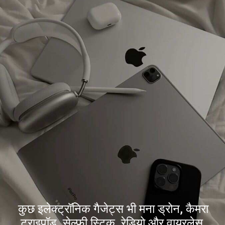
कुछ इलेक्ट्रॉनिक गैजेट्स भी मना ड्रोन, कैमरा
ट्राइपॉड, सेल्फी स्टिक, रेडियो और वायरलेस