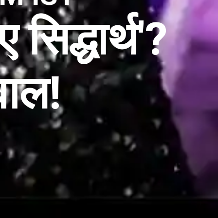
सिद्धार्थ'?
वाल!