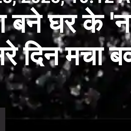
 बने घर के 'नए 
रे दिन मचा ब