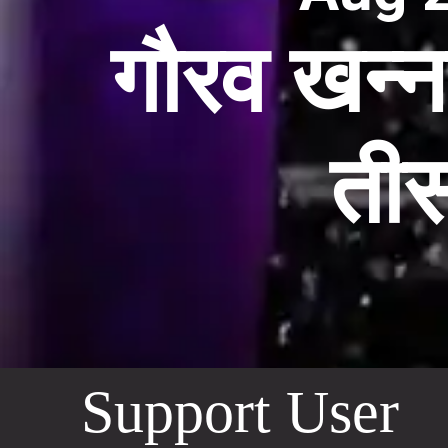
गौरव खन्ना
तीस
Support User