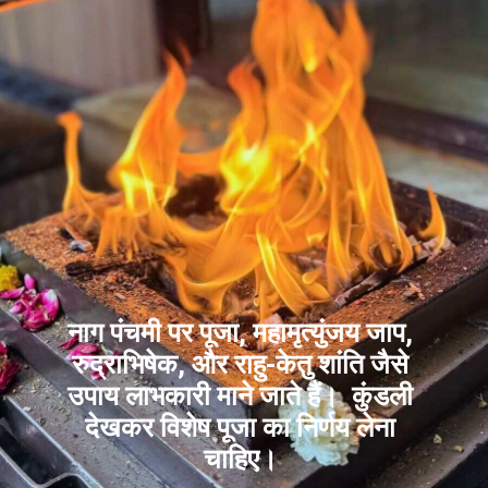
नाग पंचमी पर पूजा, महामृत्युंजय जाप,
रुद्राभिषेक, और राहु-केतु शांति जैसे
उपाय लाभकारी माने जाते हैं। कुंडली
देखकर विशेष पूजा का निर्णय लेना
चाहिए।