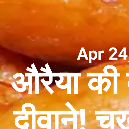
Apr 24
औरैया की 
दीवाने! च