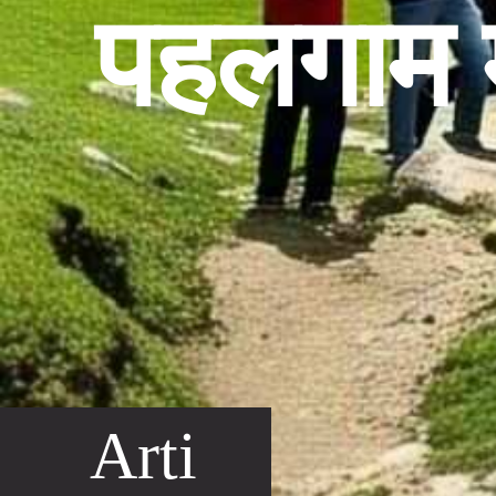
पहलगाम म
Arti