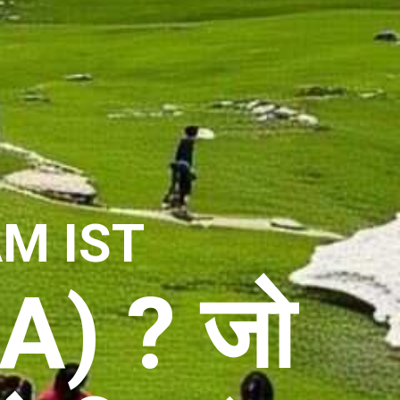
AM IST
IA) ? जो