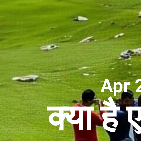
Apr 
क्या ह