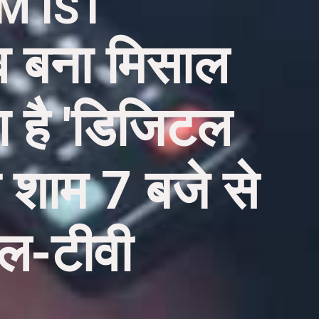
AM IST
ांव बना मिसाल
ा है 'डिजिटल
 शाम 7 बजे से
इल-टीवी